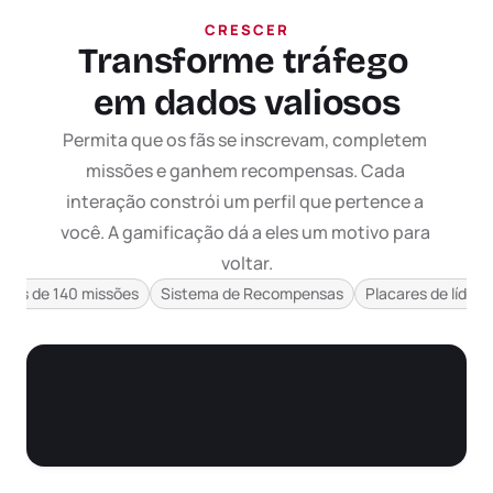
CRESCER
Transforme tráfego 
em dados valiosos
Permita que os fãs se inscrevam, completem 
missões e ganhem recompensas. Cada 
interação constrói um perfil que pertence a 
você. A gamificação dá a eles um motivo para 
voltar.
as
Ver tudo
Mais de 140 missões
Sistema de Recompensas
Placares de lídere
a Twitch
agens
o Humor
 de desconto para os visitantes do site