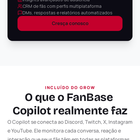
CRM de fãs com perfis multiplataforma
DMs, respostas e relatórios automatizados
Cresça conosco
INCLUÍDO DO GROW
O que o FanBase 
Copilot realmente faz
O Copilot se conecta ao Discord, Twitch, X, Instagram 
e YouTube. Ele monitora cada conversa, reação e 
interação que seus fãs têm em todas as plataformas 