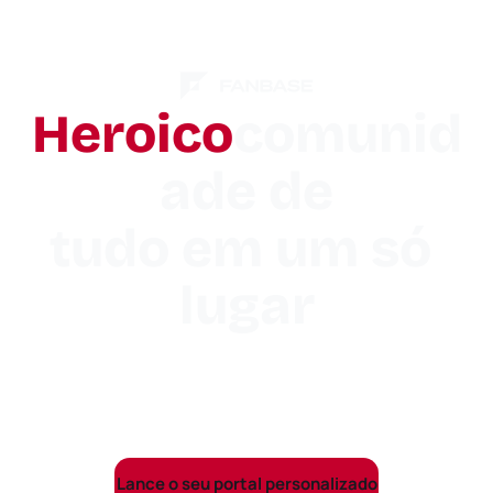
Heroico
comunid
ade de

tudo em um só 
lugar
Uma fan page personalizada que centraliza seu 
tráfego, transforma visitantes em fãs identificados e 
usa IA para ajudar sua equipe a engajá-los em grande 
escala.
Lance o seu portal personalizado