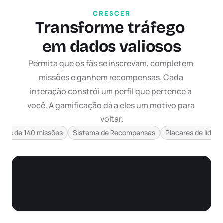
CRESCER
Transforme tráfego 
em dados valiosos
Permita que os fãs se inscrevam, completem 
missões e ganhem recompensas. Cada 
interação constrói um perfil que pertence a 
você. A gamificação dá a eles um motivo para 
voltar.
as
Ver tudo
Mais de 140 missões
Sistema de Recompensas
Placares de lídere
a Twitch
agens
o Humor
 de desconto para os visitantes do site