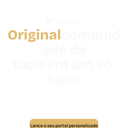
Original
comunid
ade de

tudo em um só 
lugar
Uma fan page personalizada que centraliza seu 
tráfego, transforma visitantes em fãs identificados e 
usa IA para ajudar sua equipe a engajá-los em grande 
escala.
Lance o seu portal personalizado