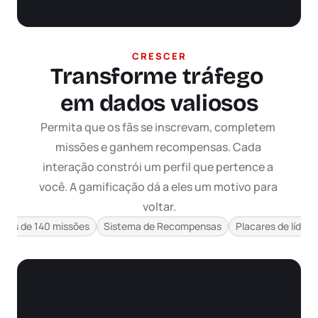
CRESCER
Transforme tráfego 
em dados valiosos
Permita que os fãs se inscrevam, completem 
missões e ganhem recompensas. Cada 
interação constrói um perfil que pertence a 
você. A gamificação dá a eles um motivo para 
voltar.
as
Ver tudo
Mais de 140 missões
Sistema de Recompensas
Placares de lídere
a Twitch
agens
o Humor
 de desconto para os visitantes do site