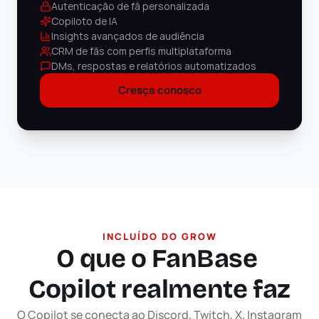
Autenticação de fã personalizada
Copiloto de IA
Insights avançados de audiência
CRM de fãs com perfis multiplataforma
DMs, respostas e relatórios automatizados
Cresça conosco
INCLUÍDO DO GROW
O que o FanBase 
Copilot realmente faz
O Copilot se conecta ao Discord, Twitch, X, Instagram 