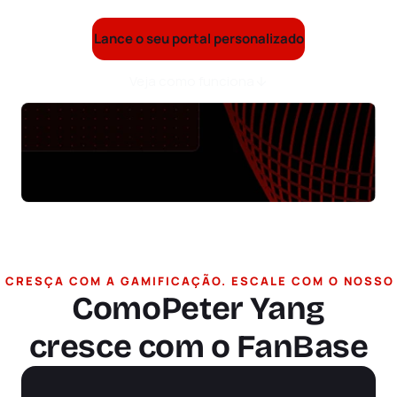
escala.
Lance o seu portal personalizado
Veja como funciona
 CRESÇA COM A GAMIFICAÇÃO. ESCALE COM O NOSSO 
 Vivo 32.624
Como
Peter Yang
cresce com o FanBase