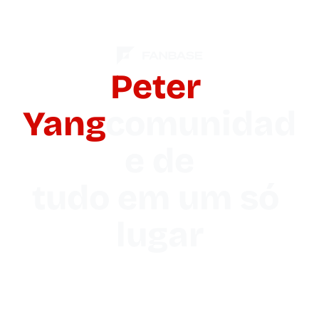
Peter 
Yang
comunidad
e de

tudo em um só 
lugar
Uma fan page personalizada que centraliza seu 
tráfego, transforma visitantes em fãs identificados e 
usa IA para ajudar sua equipe a engajá-los em grande 