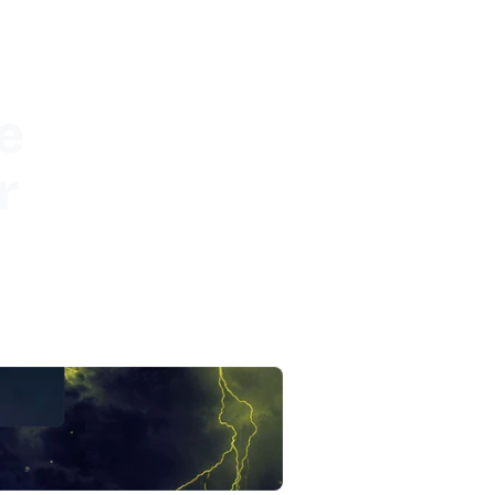


r
rma 
a 