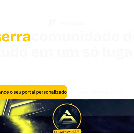
serra
comunidade de
tudo em um só luga
 fan page personalizada que centraliza seu tráfego, transfo
isitantes em fãs identificados e usa IA para ajudar sua equipe 
engajá-los em grande escala.
ance o seu portal personalizado
Veja como funciona