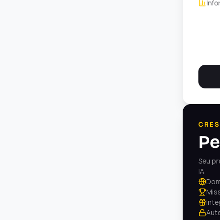
Info
CRES
Pe
Seu pr
IA
Domí
Mis
Inte
Aute