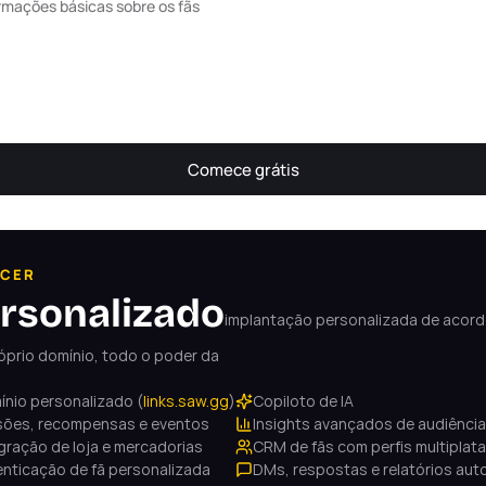
rmações básicas sobre os fãs
Comece grátis
CER
rsonalizado
implantação personalizada de acor
óprio domínio, todo o poder da 
nio personalizado (
links.saw.gg
)
Copiloto de IA
sões, recompensas e eventos
Insights avançados de audiência
gração de loja e mercadorias
CRM de fãs com perfis multiplat
nticação de fã personalizada
DMs, respostas e relatórios au