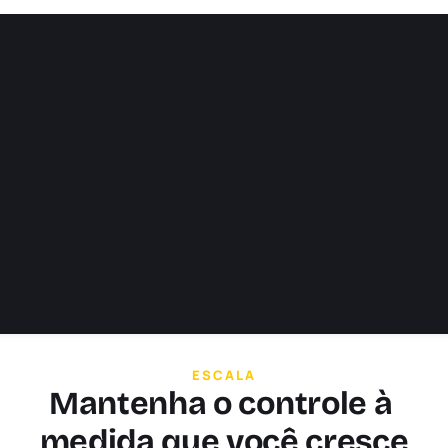
para os visitantes do site
ESCALA
Mantenha o controle à 
medida que você cresce