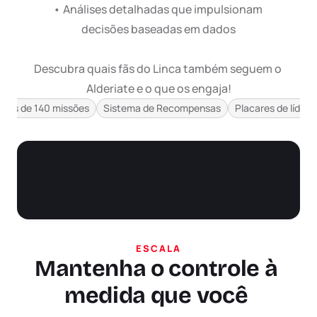
• Análises detalhadas que impulsionam 
decisões baseadas em dados

Descubra quais fãs do Linca também seguem o 
Alderiate e o que os engaja!
as
Ver tudo
Mais de 140 missões
Sistema de Recompensas
Placares de lídere
a Twitch
agens
o Humor
 de desconto para os visitantes do site
ESCALA
Mantenha o controle à 
medida que você 