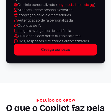
Domínio personalizado (
bayonetta.thenode.gg
)
Missões, recompensas e eventos
Integração de loja e mercadorias
Autenticação de fã personalizada
Copiloto de IA
Insights avançados de audiência
CRM de fãs com perfis multiplataforma
DMs, respostas e relatórios automatizados
Cresça conosco
INCLUÍDO DO GROW
O que o Copilot faz pela 