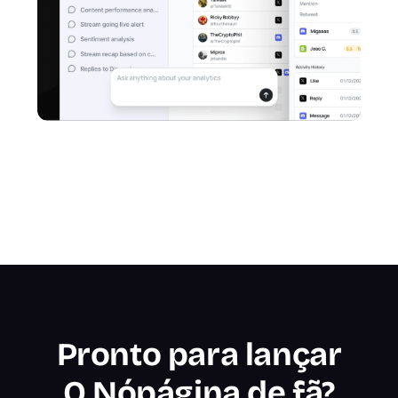
Pronto para lançar
O Nó
página de fã?