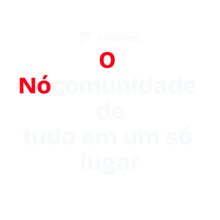
O 
Nó
comunidade 
de

tudo em um só 
lugar
Um centro de comando para O Node. Páginas de fãs 
personalizadas para cada criador, dados de fãs 
unificados em todo o elenco e o Copilot para 