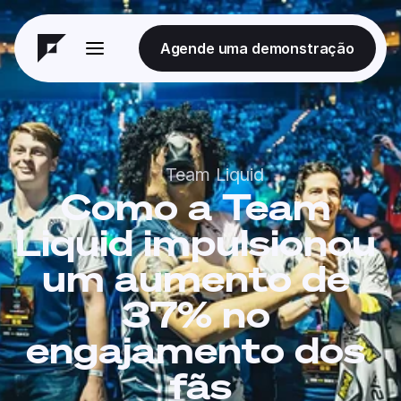
Agende uma demonstração
Team Liquid
Como a Team 
Liquid impulsionou 
um aumento de 
37% no 
engajamento dos 
fãs